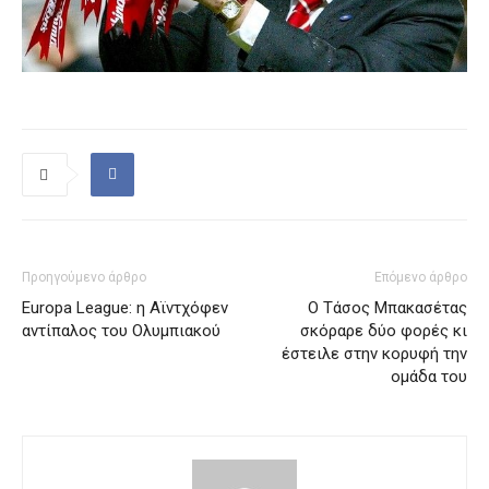
Προηγούμενο άρθρο
Επόμενο άρθρο
Europa League: η Αϊντχόφεν
Ο Τάσος Μπακασέτας
αντίπαλος του Ολυμπιακού
σκόραρε δύο φορές κι
έστειλε στην κορυφή την
ομάδα του