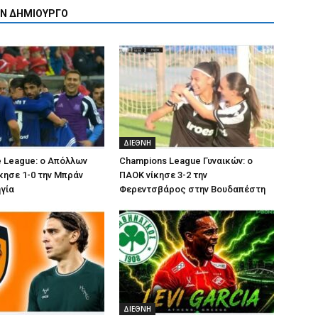
ΟΝ ΔΗΜΙΟΥΡΓΟ
ΔΙΕΘΝΗ
 League: ο Απόλλων
Champions League Γυναικών: ο
κησε 1-0 την Μπράν
ΠΑΟΚ νίκησε 3-2 την
γία
Φερεντσβάρος στην Βουδαπέστη
ΔΙΕΘΝΗ