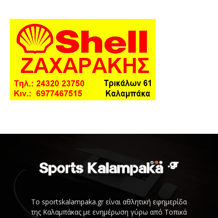
Το sportskalampaka.gr είναι αθλητική εφημερίδα
της Καλαμπάκας με ενημέρωση γύρω από Τοπικά