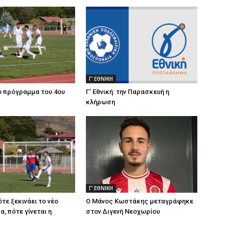
Γ' ΕΘΝΙΚΗ
το πρόγραμμα του 4ου
Γ’ Εθνική: την Παρασκευή η
κλήρωση
Γ' ΕΘΝΙΚΗ
πότε ξεκινάει το νέο
Ο Μάνος Κωστάκης μεταγράφηκε
, πότε γίνεται η
στον Διγενή Νεοχωρίου