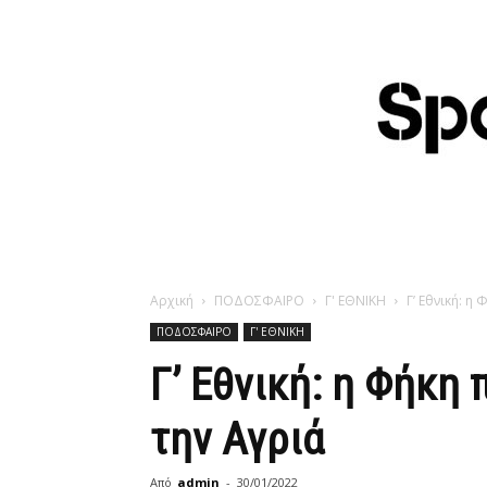
Αρχική
ΠΟΔΟΣΦΑΙΡΟ
Γ' ΕΘΝΙΚΗ
Γ’ Εθνική: η
ΠΟΔΟΣΦΑΙΡΟ
Γ' ΕΘΝΙΚΗ
Γ’ Εθνική: η Φήκη 
την Αγριά
Από
admin
-
30/01/2022