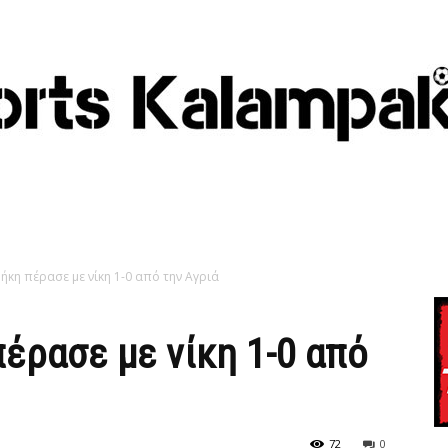
 Φήκη πέρασε με νίκη 1-0 από την Αγριά
πέρασε με νίκη 1-0 από
72
0