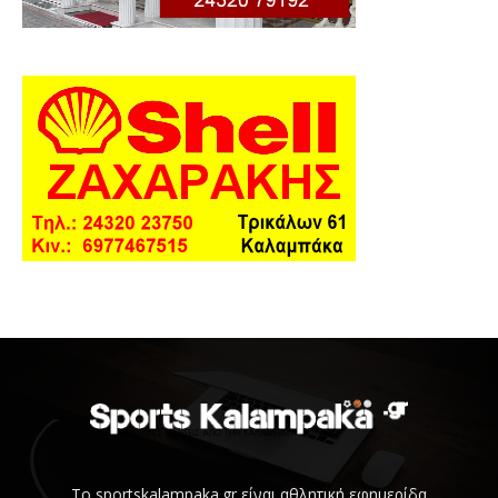
Το sportskalampaka.gr είναι αθλητική εφημερίδα