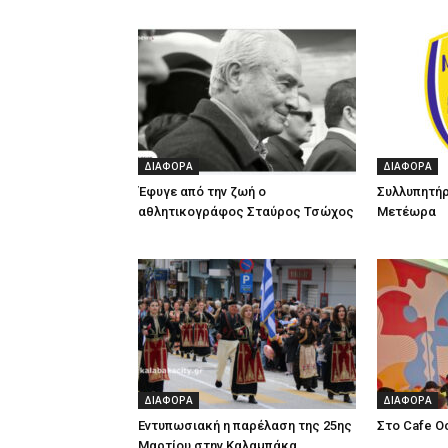
ΔΙΑΦΟΡΑ
ΔΙΑΦΟΡΑ
Έφυγε από την ζωή ο
Συλλυπητήρ
αθλητικογράφος Σταύρος Τσώχος
Μετέωρα
ΔΙΑΦΟΡΑ
ΔΙΑΦΟΡΑ
Εντυπωσιακή η παρέλαση της 25ης
Στο Cafe O
Μαρτίου στην Καλαμπάκα