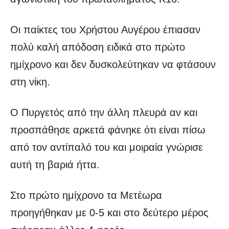
Οι παίκτες του Χρήστου Αυγέρου έπιασαν
πολύ καλή απόδοση ειδικά στο πρώτο
ημίχρονο και δεν δυσκολεύτηκαν να φτάσουν
στη νίκη.
Ο Πυργετός από την άλλη πλευρά αν και
προσπάθησε αρκετά φάνηκε ότι είναι πίσω
από τον αντίπαλό του και μοιραία γνώρισε
αυτή τη βαριά ήττα.
Στο πρώτο ημίχρονο τα Μετέωρα
προηγήθηκαν με 0-5 και στο δεύτερο μέρος