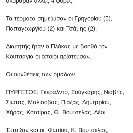
σκόραραν άλλες 4 φορές.
Τα τέρματα σημείωσαν οι Γρηγορίου (5),
Παπαγεωργίου (2) και Τσάμης (2).
Διαιτητής ήταν ο Πλόκας με βοηθό τον
Κουτσάγια οι οποίοι αρίστευσαν.
Οι συνθέσεις των ομάδων
ΠΥΡΓΕΤΟΣ: Γκεράλντο, Σούγκαρης, Νιαβής,
Σιώτας, Μαλισόβας, Πιάζας, Δημητρίου,
Χήρας, Κοτσίρας, Θ. Βουτσελάς, Λέσι.
Έπαιξαν και οι: Φωτίου, Κ. Βουτσελάς,