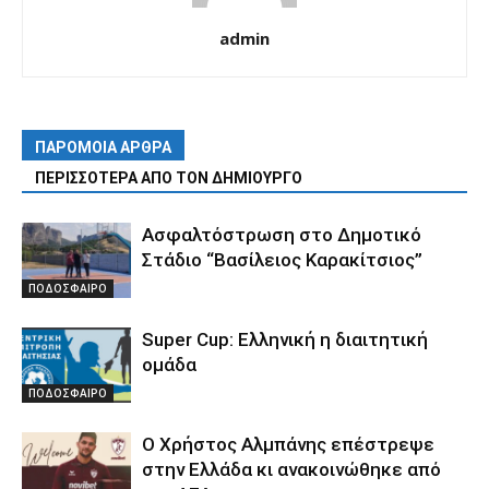
admin
ΠΑΡΟΜΟΙΑ ΑΡΘΡΑ
ΠΕΡΙΣΣΟΤΕΡΑ ΑΠΟ ΤΟΝ ΔΗΜΙΟΥΡΓΟ
Ασφαλτόστρωση στο Δημοτικό
Στάδιο “Βασίλειος Καρακίτσιος”
ΠΟΔΟΣΦΑΙΡΟ
Super Cup: Ελληνική η διαιτητική
ομάδα
ΠΟΔΟΣΦΑΙΡΟ
Ο Χρήστος Αλμπάνης επέστρεψε
στην Ελλάδα κι ανακοινώθηκε από