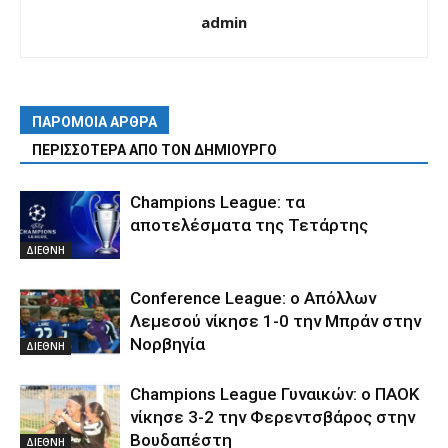
admin
ΠΑΡΟΜΟΙΑ ΑΡΘΡΑ
ΠΕΡΙΣΣΟΤΕΡΑ ΑΠΟ ΤΟΝ ΔΗΜΙΟΥΡΓΟ
Champions League: τα
αποτελέσματα της Τετάρτης
ΔΙΕΘΝΗ
Conference League: ο Απόλλων
Λεμεσού νίκησε 1-0 την Μπράν στην
Νορβηγία
ΔΙΕΘΝΗ
Champions League Γυναικών: ο ΠΑΟΚ
νίκησε 3-2 την Φερεντσβάρος στην
Βουδαπέστη
ΔΙΕΘΝΗ