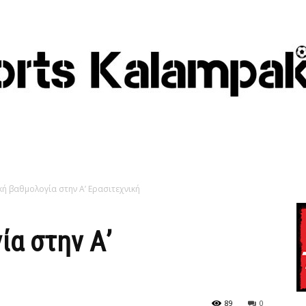
κή βαθμολογία στην Α’ Ερασιτεχνική
ία στην Α’
89
0