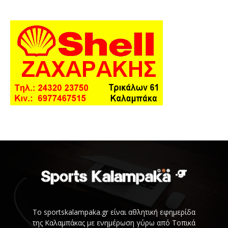
Το sportskalampaka.gr είναι αθλητική εφημερίδα
της Καλαμπάκας με ενημέρωση γύρω από Τοπικά