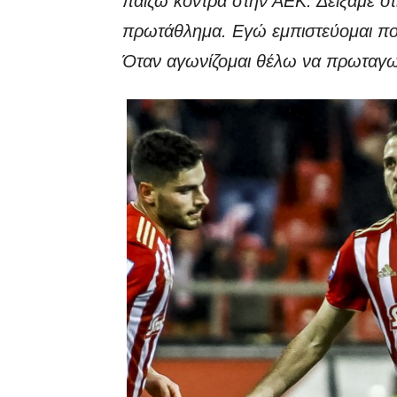
παίζω κόντρα στην ΑΕΚ. Δείξαμε ότ
πρωτάθλημα. Εγώ εμπιστεύομαι πολύ
Όταν αγωνίζομαι θέλω να πρωταγων