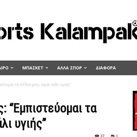
ΙΡΟ
ΜΠΑΣΚΕΤ
ΑΛΛΑ ΣΠΟΡ
ΔΙΑΦΟΡΑ
εύομαι τα πόδια μου, είμαι πάλι υγιής”
: “Εμπιστεύομαι τα
άλι υγιής”
37
0