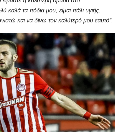
ι είμαστε η καλύτερη ομάδα στο
 καλά τα πόδια μου, είμαι πάλι υγιής.
ιστώ και να δίνω τον καλύτερό μου εαυτό”.