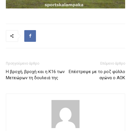
Προηγούμενο άρθρο
Επόμενο άρθρο
Η βροχή, βροχή και η Κ16 των
Επέστρεψε με το ροζ φύλλο
Μετεώρων τη δουλειά της
αγώνα ο ΑΟΚ