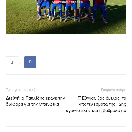
Προηγούμενο άρθρο
Επόμενο άρθρο
Διεθνή: ο Παυλίδης έκανε την
Γ’ Εθνική, 3ος όμιλος: τα
διαφορά για την Μπενφίκα
αποτελέσματα της 12ης
αγωνιστικής και η βαθμολογία