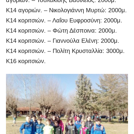
αγοριών. – Τσολακίδης Βασίλειος: 2000μ.
Κ14 αγοριών. – Νικολογιάννη Μυρτώ: 2000μ.
Κ14 κοριτσιών. – Λαΐου Ευφροσύνη: 2000μ.
Κ14 κοριτσιών. – Φώτη Δέσποινα: 2000μ.
Κ14 κοριτσιών. – Γιαννούλα Ελένη: 2000μ.
Κ14 κοριτσιών. – Πολίτη Κρυσταλλία: 3000μ.
Κ16 κοριτσιών.