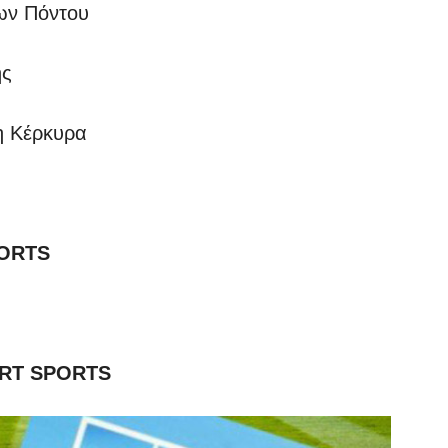
ων Πόντου
ης
η Kέρκυρα
ORTS
RT SPORTS