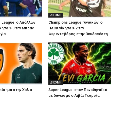
ΔΙΕΘΝΗ
 League: ο Απόλλων
Champions League Γυναικών: ο
κησε 1-0 την Μπράν
ΠΑΟΚ νίκησε 3-2 την
γία
Φερεντσβάρος στην Βουδαπέστη
ΔΙΕΘΝΗ
επίσημα στην Χαλ ο
Super League: στον Παναθηναϊκό
με δανεισμό ο Λιβάι Γκαρσία