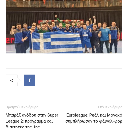
Προηγούμενο άρθρο
Επόμενο άρθρο
Μπαράζ ανόδου στην Super
Euroleague: Ρεάλ και Μονακό
League 2: πρόγραμμα και
συμπλήρωσαν το φάιναλ-φορ
διαιτητές της 1ης