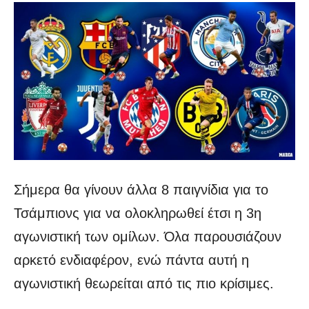
Σήμερα θα γίνουν άλλα 8 παιγνίδια για το
Τσάμπιονς για να ολοκληρωθεί έτσι η 3η
αγωνιστική των ομίλων. Όλα παρουσιάζουν
αρκετό ενδιαφέρον, ενώ πάντα αυτή η
αγωνιστική θεωρείται από τις πιο κρίσιμες.