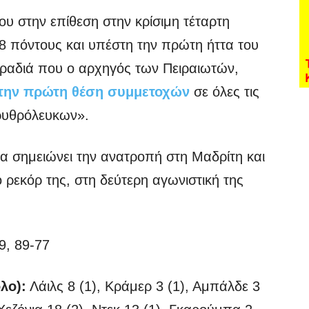
ου στην επίθεση στην κρίσιμη τέταρτη
 8 πόντους και υπέστη την πρώτη ήττα του
βραδιά που ο αρχηγός των Πειραιωτών,
την πρώτη θέση συμμετοχών
σε όλες τις
ερυθρόλευκων».
να σημειώνει την ανατροπή στη Μαδρίτη και
ο ρεκόρ της, στη δεύτερη αγωνιστική της
9, 89-77
λο):
Λάιλς 8 (1), Κράμερ 3 (1), Αμπάλδε 3