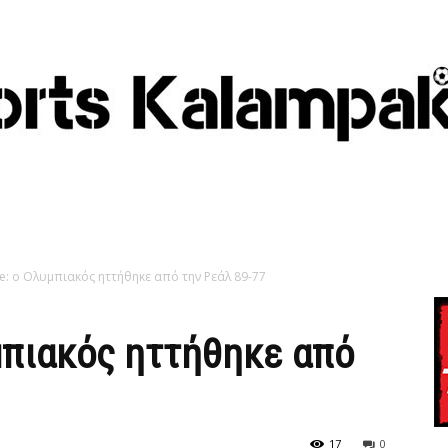
e: ο Ολυμπιακός ηττήθηκε από την Ρεάλ 89-77
μπιακός ηττήθηκε από
17
0