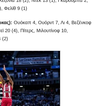
Χεζόνια 18 (2), Ντεκ 13 (1), Γκαρούμπα 2,
, Φελίθ 9 (1)
κας):
Ουόκαπ 4, Ουόρντ 7, Λι 4, Βεζένκοφ
ϊ 20 (4), Πίτερς, Μιλουτίνοφ 10,
 (2)