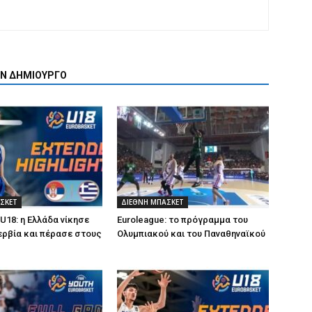
ΟΝ ΔΗΜΙΟΥΡΓΟ
ΣΚΕΤ
ΔΙΕΘΝΗ ΜΠΑΣΚΕΤ
U18: η Ελλάδα νίκησε
Euroleague: το πρόγραμμα του
Σερβία και πέρασε στους
Ολυμπιακού και του Παναθηναϊκού