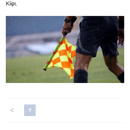
Κίφι.