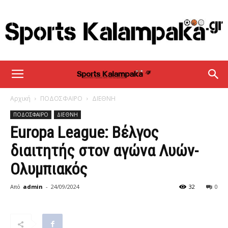
sportskalampaka
Αρχική
ΠΟΔΟΣΦΑΙΡΟ
ΔΙΕΘΝΗ
ΠΟΔΟΣΦΑΙΡΟ
ΔΙΕΘΝΗ
Europa League: Βέλγος
διαιτητής στον αγώνα Λυών-
Ολυμπιακός
Από
admin
-
24/09/2024
32
0