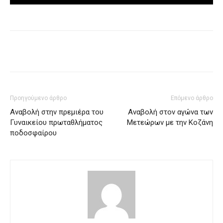
Προηγούμενο άρθρο
Επόμενο άρθρο
Αναβολή στην πρεμιέρα του
Αναβολή στον αγώνα των
Γυναικείου πρωταθλήματος
Μετεώρων με την Κοζάνη
ποδοσφαίρου