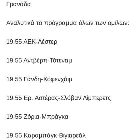
Γρανάδα.
Αναλυτικά το πρόγραμμα όλων των ομίλων:
19.55 ΑΕΚ-Λέστερ
19.55 Αντβέρπ-Τότεναμ
19.55 Γάνδη-Χόφενχάιμ
19.55 Ερ. Αστέρας-Σλόβαν Λίμπερετς
19.55 Ζόρια-Μπράγκα
19.55 Καραμπάγκ-Βιγιαρεάλ