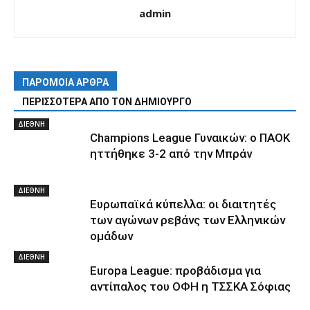
admin
ΠΑΡΟΜΟΙΑ ΑΡΘΡΑ
ΠΕΡΙΣΣΟΤΕΡΑ ΑΠΟ ΤΟΝ ΔΗΜΙΟΥΡΓΟ
ΔΙΕΘΝΗ
Champions League Γυναικών: ο ΠΑΟΚ
ηττήθηκε 3-2 από την Μπράν
ΔΙΕΘΝΗ
Ευρωπαϊκά κύπελλα: οι διαιτητές
των αγώνων ρεβάνς των Ελληνικών
ομάδων
ΔΙΕΘΝΗ
Europa League: προβάδισμα για
αντίπαλος του ΟΦΗ η ΤΣΣΚΑ Σόφιας