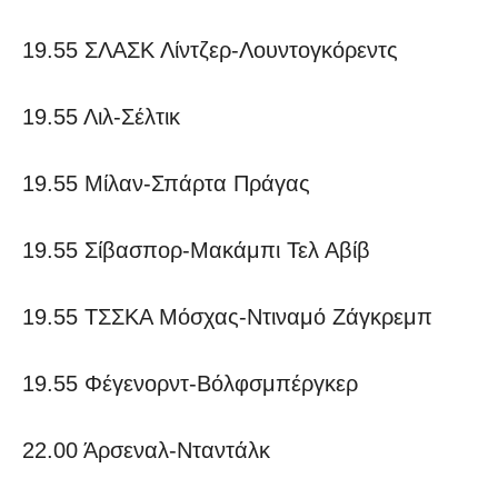
19.55 ΣΛΑΣΚ Λίντζερ-Λουντογκόρεντς
19.55 Λιλ-Σέλτικ
19.55 Μίλαν-Σπάρτα Πράγας
19.55 Σίβασπορ-Μακάμπι Τελ Αβίβ
19.55 ΤΣΣΚΑ Μόσχας-Ντιναμό Ζάγκρεμπ
19.55 Φέγενορντ-Βόλφσμπέργκερ
22.00 Άρσεναλ-Νταντάλκ