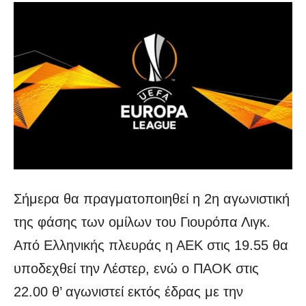
Σήμερα θα πραγματοποιηθεί η 2η αγωνιστική
της φάσης των ομίλων του Γιουρόπα Λιγκ.
Από Ελληνικής πλευράς η ΑΕΚ στις 19.55 θα
υποδεχθεί την Λέστερ, ενώ ο ΠΑΟΚ στις
22.00 θ’ αγωνιστεί εκτός έδρας με την