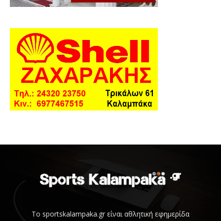
Το sportskalampaka.gr είναι αθλητική εφημερίδα