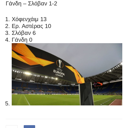
Γάνδη – Σλόβαν 1-2
Χόφενχάιμ 13
Ερ. Αστέρας 10
Σλόβαν 6
Γάνδη 0