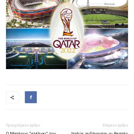
Προηγούμενο άρθρο
Επόμενο άρθρο
Ο Ματέους “στέλνει” τον
Ιταλία: αυξάνονται οι θεατές