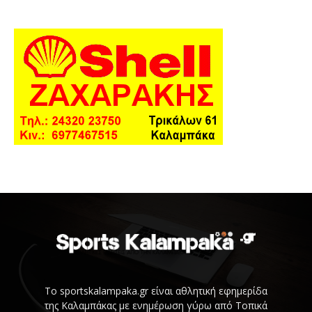
Το sportskalampaka.gr είναι αθλητική εφημερίδα
της Καλαμπάκας με ενημέρωση γύρω από Τοπικά