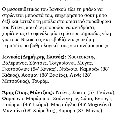
Ο μεσοεπιθετικός του Ιωνικού είδε τη μπάλα να
στρώνεται μπροστά του, επιχείρησε το σουτ με το
δεξί και έστειλε τη μπάλα στο αριστερό παραθυράκι
του Ντένις που δεν μπορούσε να αντιδράσει,
χαρίζοντας στο φινάλε μία τεράστιας σημασίας νίκη
για τους Νικαιώτες και «βυθίζοντας» ακόμη
περισσότερο βαθμολογικά τους «κιτρινόμαυρους».
Ιωνικός (Δημήτρης Σπανός):
Χουτεσιώτης,
Βαλεριάνος, Σάντσεζ, Τσιγκρίσνκι, Μύγας,
Γκοτσούλιας (54′ Κάνιας), Ντάλσιο, Καμπράλ (88′
Κιάκος), Άοσμαν (88′ Βαφέας), Λενίς (28′
Ματσούκας), Τουράμ.
Άρης (Άκης Μάντζιος):
Ντένις, Σάκιτς (57′ Γκάνεα),
Φαμπιάνο. Μπράμπετς, Σούντγκρεν, Σάσα, Εντιαγέ,
Ιτούρμπε (46′ Γκάμα), Μπερτόγλιο (46′ Μοχανάντ),
Μαντσίνι (68′ Χαΐροβιτς), Καμαρά (83′ Μάνος).