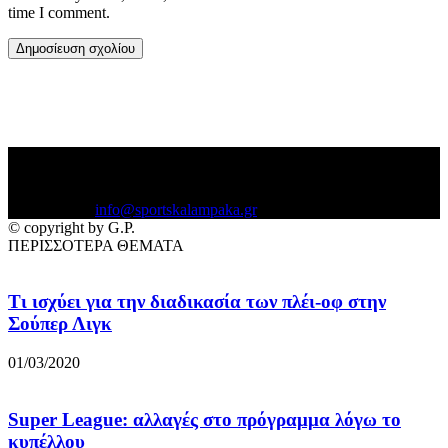
time I comment.
Το sportskalampaka.gr είναι αθλητική εφημερίδα της Καλαμπάκας
με ενημέρωση γύρω από Τοπικά Αθλητικά και όχι μόνο θέματα
Επικοινωνία:
info@sportskalampaka.gr
© copyright by G.P.
ΠΕΡΙΣΣΟΤΕΡΑ ΘΕΜΑΤΑ
Τι ισχύει για την διαδικασία των πλέι-οφ στην
Σούπερ Λιγκ
01/03/2020
Super League: αλλαγές στο πρόγραμμα λόγω το
κυπέλλου