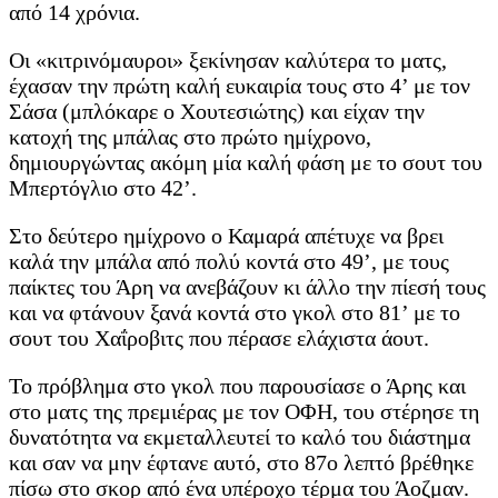
από 14 χρόνια.
Οι «κιτρινόμαυροι» ξεκίνησαν καλύτερα το ματς,
έχασαν την πρώτη καλή ευκαιρία τους στο 4’ με τον
Σάσα (μπλόκαρε ο Χουτεσιώτης) και είχαν την
κατοχή της μπάλας στο πρώτο ημίχρονο,
δημιουργώντας ακόμη μία καλή φάση με το σουτ του
Μπερτόγλιο στο 42’.
Στο δεύτερο ημίχρονο ο Καμαρά απέτυχε να βρει
καλά την μπάλα από πολύ κοντά στο 49’, με τους
παίκτες του Άρη να ανεβάζουν κι άλλο την πίεσή τους
και να φτάνουν ξανά κοντά στο γκολ στο 81’ με το
σουτ του Χαΐροβιτς που πέρασε ελάχιστα άουτ.
Το πρόβλημα στο γκολ που παρουσίασε ο Άρης και
στο ματς της πρεμιέρας με τον ΟΦΗ, του στέρησε τη
δυνατότητα να εκμεταλλευτεί το καλό του διάστημα
και σαν να μην έφτανε αυτό, στο 87ο λεπτό βρέθηκε
πίσω στο σκορ από ένα υπέροχο τέρμα του Άοζμαν.