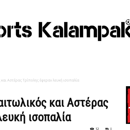
ς και Αστέρας Τρίπολης έφεραν λευκή ισοπαλία
αιτωλικός και Αστέρας
λευκή ισοπαλία
12
0