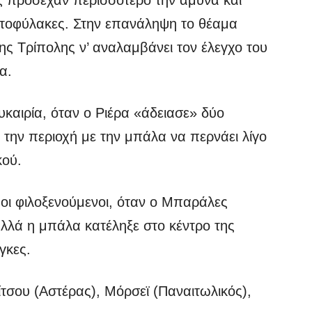
ς πρόσεχαν περισσότερο την άμυνα και
ματοφύλακες. Στην επανάληψη το θέαμα
ς Τρίπολης ν’ αναλαμβάνει τον έλεγχο του
α.
ευκαιρία, όταν ο Ριέρα «άδειασε» δύο
την περιοχή με την μπάλα να περνάει λίγο
κού.
 οι φιλοξενούμενοι, όταν ο Μπαράλες
λλά η μπάλα κατέληξε στο κέντρο της
γκες.
σου (Αστέρας), Μόρσεϊ (Παναιτωλικός),