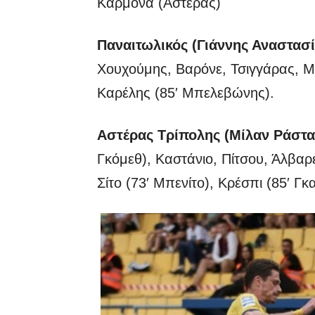
Καρμόνα (Αστέρας)
Παναιτωλικός (Γιάννης Αναστασ
Χουχούμης, Βαρόνε, Τσιγγάρας, Μό
Καρέλης (85′ Μπελεβώνης).
Αστέρας Τρίπολης (Μίλαν Ράστα
Γκόμεθ), Καστάνιο, Πίτσου, Άλβαρε
Σίτο (73′ Μπενίτο), Κρέσπι (85′ Γ