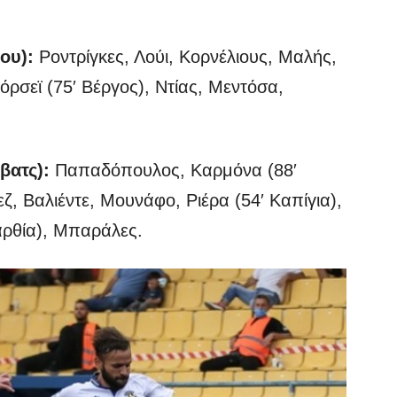
ίου):
Ροντρίγκες, Λούι, Κορνέλιους, Μαλής,
ρσεϊ (75′ Βέργος), Ντίας, Μεντόσα,
βατς):
Παπαδόπουλος, Καρμόνα (88′
ζ, Βαλιέντε, Μουνάφο, Ριέρα (54′ Καπίγια),
καρθία), Μπαράλες.