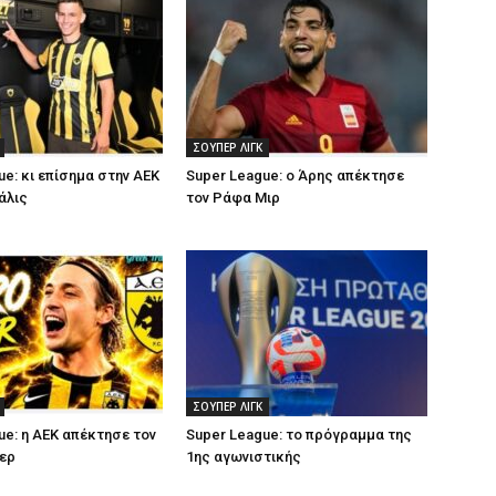
ΣΟΥΠΕΡ ΛΙΓΚ
ue: κι επίσημα στην ΑΕΚ
Super League: ο Άρης απέκτησε
άλις
τον Ράφα Μιρ
ΣΟΥΠΕΡ ΛΙΓΚ
ue: η ΑΕΚ απέκτησε τον
Super League: το πρόγραμμα της
ερ
1ης αγωνιστικής