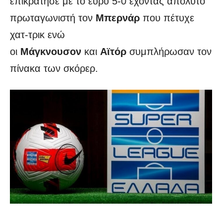
επικράτησε με το ευρύ 5-0 έχοντας απόλυτο
πρωταγωνιστή τον
Μπερνάρ
που πέτυχε
χατ-τρικ ενώ
οι
Μάγκνουσον
και
Αϊτόρ
συμπλήρωσαν τον
πίνακα των σκόρερ.