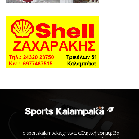
Το sportskalampaka.gr είναι αθλητική εφημερίδα