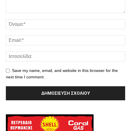
Save my name, email, and website in this browser for the
next time I comment.