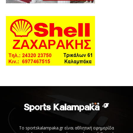
Το sportskalampaka.gr είναι αθλητική εφημερίδα