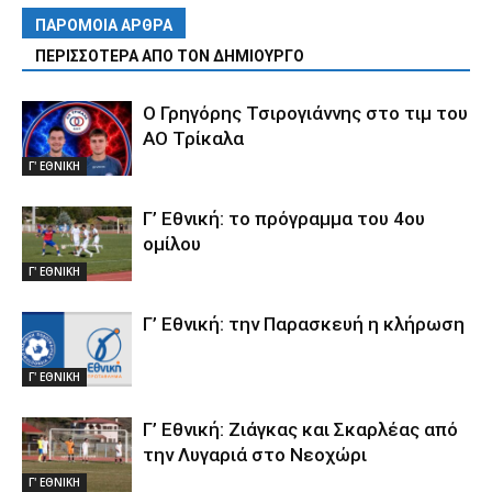
ΠΑΡΟΜΟΙΑ ΑΡΘΡΑ
ΠΕΡΙΣΣΟΤΕΡΑ ΑΠΟ ΤΟΝ ΔΗΜΙΟΥΡΓΟ
Ο Γρηγόρης Τσιρογιάννης στο τιμ του
ΑΟ Τρίκαλα
Γ' ΕΘΝΙΚΗ
Γ’ Εθνική: το πρόγραμμα του 4ου
ομίλου
Γ' ΕΘΝΙΚΗ
Γ’ Εθνική: την Παρασκευή η κλήρωση
Γ' ΕΘΝΙΚΗ
Γ’ Εθνική: Ζιάγκας και Σκαρλέας από
την Λυγαριά στο Νεοχώρι
Γ' ΕΘΝΙΚΗ