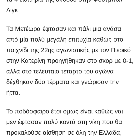
Λιγκ
Τα Μετέωρα έφτασαν και πάλι μια ανάσα
από μία πολύ μεγάλη επιτυχία καθώς στο
παιχνίδι της 22ης αγωνιστικής με τον Πιερικό
στην Κατερίνη προηγήθηκαν στο σκορ με 0-1,
αλλά στο τελευταίο τέταρτο του αγώνα
δέχθηκαν δύο τέρματα και γνώρισαν την
ήττα.
Το ποδόσφαιρο έτσι όμως είναι καθώς ναι
μεν έφτασαν πολύ κοντά στη νίκη που θα
προκαλούσε αίσθηση σε όλη την Ελλάδα,