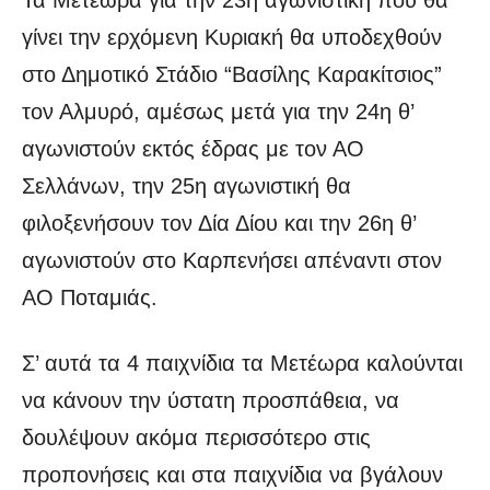
γίνει την ερχόμενη Κυριακή θα υποδεχθούν
στο Δημοτικό Στάδιο “Βασίλης Καρακίτσιος”
τον Αλμυρό, αμέσως μετά για την 24η θ’
αγωνιστούν εκτός έδρας με τον ΑΟ
Σελλάνων, την 25η αγωνιστική θα
φιλοξενήσουν τον Δία Δίου και την 26η θ’
αγωνιστούν στο Καρπενήσει απέναντι στον
ΑΟ Ποταμιάς.
Σ’ αυτά τα 4 παιχνίδια τα Μετέωρα καλούνται
να κάνουν την ύστατη προσπάθεια, να
δουλέψουν ακόμα περισσότερο στις
προπονήσεις και στα παιχνίδια να βγάλουν