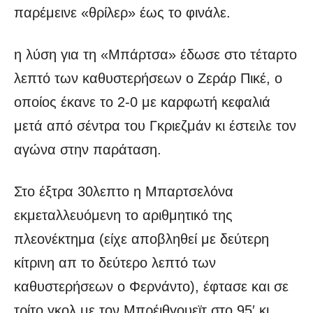
παρέμεινε «θρίλερ» έως το φινάλε.
η λύση για τη «Μπάρτσα» έδωσε στο τέταρτο
λεπτό των καθυστερήσεων ο Ζεράρ Πικέ, ο
οποίος έκανε το 2-0 με καρφωτή κεφαλιά
μετά από σέντρα του Γκριεζμάν κι έστειλε τον
αγώνα στην παράταση.
Στο έξτρα 30λεπτο η Μπαρτσελόνα
εκμεταλλευόμενη το αριθμητικό της
πλεονέκτημα (είχε αποβληθεί με δεύτερη
κίτρινη απ το δεύτερο λεπτό των
καθυστερήσεων ο Φερνάντο), έφτασε και σε
τρίτο γκολ με τον Μπρέιθγουεϊτ στο 95′ κι