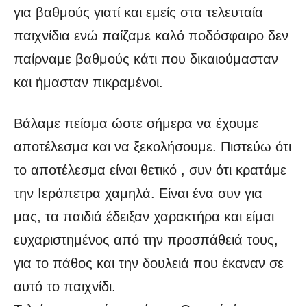
για βαθμούς γιατί και εμείς στα τελευταία
παιχνίδια ενώ παίζαμε καλό ποδόσφαιρο δεν
παίρναμε βαθμούς κάτι που δικαιούμασταν
και ήμασταν πικραμένοι.
Βάλαμε πείσμα ώστε σήμερα να έχουμε
αποτέλεσμα και να ξεκολήσουμε. Πιστεύω ότι
το αποτέλεσμα είναι θετικό , συν ότι κρατάμε
την Ιεράπετρα χαμηλά. Είναι ένα συν για
μας, τα παιδιά έδειξαν χαρακτήρα και είμαι
ευχαριστημένος από την προσπάθειά τους,
για το πάθος και την δουλειά που έκαναν σε
αυτό το παιχνίδι.