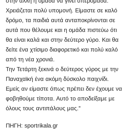
στην άλλη η ομάδα να γίνει υπερομάδα.
Χρειάζεται πολύ υπομονή. Είμαστε σε καλό
δρόμο, τα παιδιά αυτά ανταποκρίνονται σε
αυτά που θέλουμε και η ομάδα πιστεύω ότι
θα είναι καλά και στην δεύτερο γύρο. Και θα
δείτε ένα χτίσιμο διαφορετικό και πολύ καλό
από τη νέα χρονιά.
Την Τετάρτη ξεκινά ο δεύτερος γύρος με την
Παναχαϊκή ένα ακόμη δύσκολο παιχνίδι.
Εμείς αν είμαστε όπως πρέπει δεν έχουμε να
φοβηθούμε τίποτα. Αυτό το αποδείξαμε με
όλους τους αντιπάλους μας.”
ΠΗΓΗ: sportrikala.gr