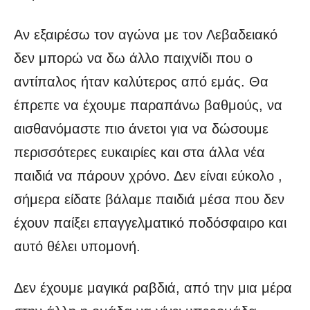
Αν εξαιρέσω τον αγώνα με τον Λεβαδειακό
δεν μπορώ να δω άλλο παιχνίδι που ο
αντίπαλος ήταν καλύτερος από εμάς. Θα
έπρεπε να έχουμε παραπάνω βαθμούς, να
αισθανόμαστε πιο άνετοι για να δώσουμε
περισσότερες ευκαιρίες και στα άλλα νέα
παιδιά να πάρουν χρόνο. Δεν είναι εύκολο ,
σήμερα είδατε βάλαμε παιδιά μέσα που δεν
έχουν παίξει επαγγελματικό ποδόσφαιρο και
αυτό θέλει υπομονή.
Δεν έχουμε μαγικά ραβδιά, από την μια μέρα