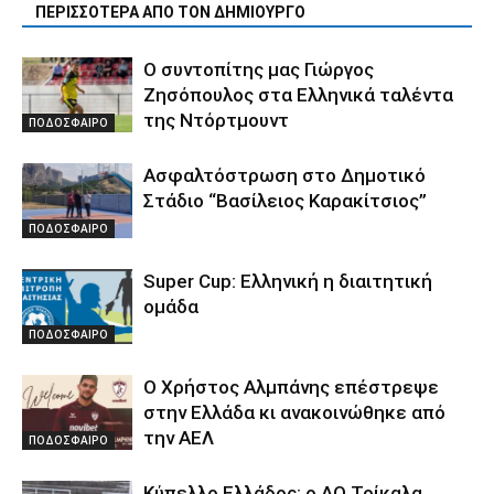
ΠΕΡΙΣΣΟΤΕΡΑ ΑΠΟ ΤΟΝ ΔΗΜΙΟΥΡΓΟ
Ο συντοπίτης μας Γιώργος
Ζησόπουλος στα Ελληνικά ταλέντα
της Ντόρτμουντ
ΠΟΔΟΣΦΑΙΡΟ
Ασφαλτόστρωση στο Δημοτικό
Στάδιο “Βασίλειος Καρακίτσιος”
ΠΟΔΟΣΦΑΙΡΟ
Super Cup: Ελληνική η διαιτητική
ομάδα
ΠΟΔΟΣΦΑΙΡΟ
Ο Χρήστος Αλμπάνης επέστρεψε
στην Ελλάδα κι ανακοινώθηκε από
την ΑΕΛ
ΠΟΔΟΣΦΑΙΡΟ
Κύπελλο Ελλάδος: ο ΑΟ Τρίκαλα