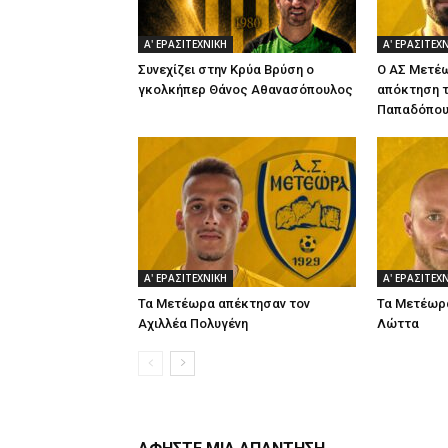
Α' ΕΡΑΣΙΤΕΧΝΙΚΗ
Α' ΕΡΑΣΙΤΕΧ
Συνεχίζει στην Κρύα Βρύση ο
Ο ΑΣ Μετέω
γκολκήπερ Θάνος Αθανασόπουλος
απόκτηση τ
Παπαδόπου
Α' ΕΡΑΣΙΤΕΧΝΙΚΗ
Α' ΕΡΑΣΙΤΕΧ
Τα Μετέωρα απέκτησαν τον
Τα Μετέωρα
Αχιλλέα Πολυγένη
Λώττα