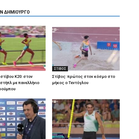
ΟΝ ΔΗΜΙΟΥΡΓΟ
ΣΤΙΒΟΣ
στίβου Κ20: στον
Στίβος: πρώτος στον κόσμο στο
 στήπλ με πανελλήνιο
μήκος ο Τεντόγλου
τρούμπου