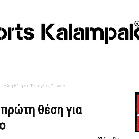
 πρώτη θέση για Τεντόγλου, Τζένγκο
 πρώτη θέση για
ο
8
0