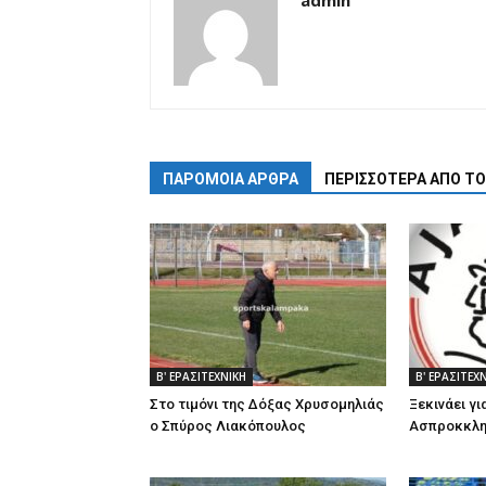
admin
ΠΑΡΟΜΟΙΑ ΑΡΘΡΑ
ΠΕΡΙΣΣΟΤΕΡΑ ΑΠΟ Τ
Β' ΕΡΑΣΙΤΕΧΝΙΚΗ
Β' ΕΡΑΣΙΤΕΧ
Στο τιμόνι της Δόξας Χρυσομηλιάς
Ξεκινάει γι
ο Σπύρος Λιακόπουλος
Ασπροκκλη