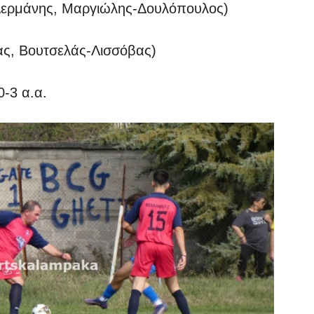
μάνης, Μαργιώλης-Δουλόπουλος)
, Βουτσελάς-Λισσόβας)
-3 α.α.