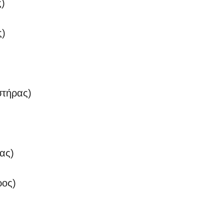
)
ς)
στήρας)
ας)
ρος)