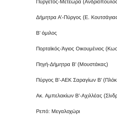
Πυργετός-Μετέωρα (Ανδριόπουλος
Δήμητρα Α’-Πύργος (Ε. Κουτσάγια
Β’ όμιλος
Πορταϊκός-Άγιος Οικουμένιος (Κω
Πηγή-Δήμητρα Β’ (Μουστάκας)
Πύργος Β’-ΑΕΚ Σαραγίων Β’ (Πλόκ
Ακ. Αμπελακίων Β’-Αχιλλέας (Σίνδ
Ρεπό: Μεγαλοχώρι