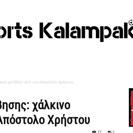
κινο μετάλλιο από τον Απόστολο Χρήστου
ησης: χάλκινο
 Απόστολο Χρήστου
17
0