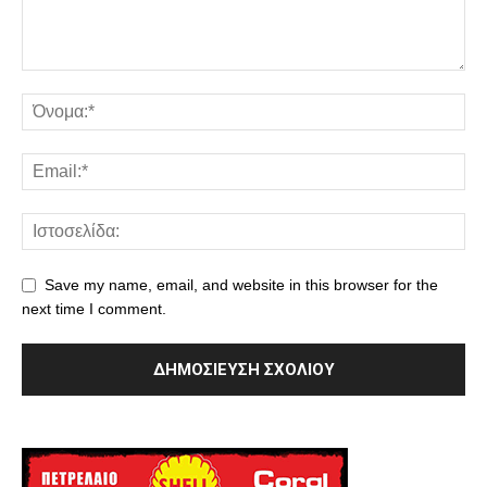
Save my name, email, and website in this browser for the
next time I comment.