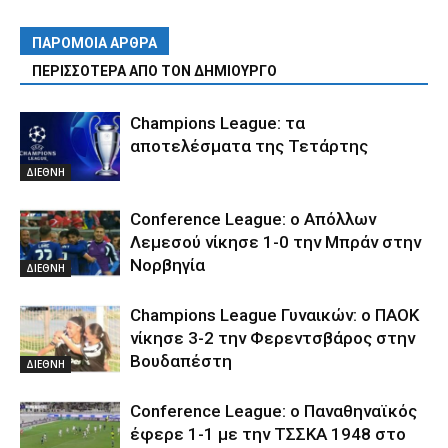
ΠΑΡΟΜΟΙΑ ΑΡΘΡΑ
ΠΕΡΙΣΣΟΤΕΡΑ ΑΠΟ ΤΟΝ ΔΗΜΙΟΥΡΓΟ
Champions League: τα
αποτελέσματα της Τετάρτης
ΔΙΕΘΝΗ
Conference League: ο Απόλλων
Λεμεσού νίκησε 1-0 την Μπράν στην
Νορβηγία
ΔΙΕΘΝΗ
Champions League Γυναικών: ο ΠΑΟΚ
νίκησε 3-2 την Φερεντσβάρος στην
Βουδαπέστη
ΔΙΕΘΝΗ
Conference League: ο Παναθηναϊκός
έφερε 1-1 με την ΤΣΣΚΑ 1948 στο