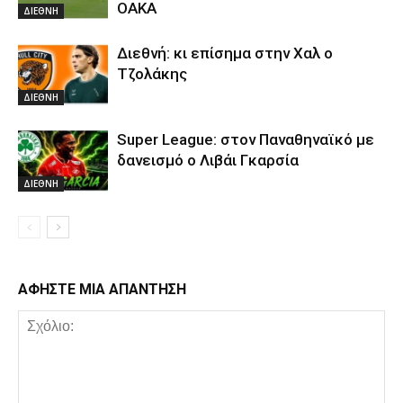
ΟΑΚΑ
ΔΙΕΘΝΗ
Διεθνή: κι επίσημα στην Χαλ ο
Τζολάκης
ΔΙΕΘΝΗ
Super League: στον Παναθηναϊκό με
δανεισμό ο Λιβάι Γκαρσία
ΔΙΕΘΝΗ
ΑΦΗΣΤΕ ΜΙΑ ΑΠΑΝΤΗΣΗ