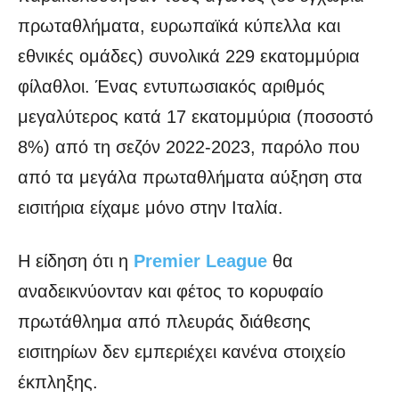
πρωταθλήματα, ευρωπαϊκά κύπελλα και
εθνικές ομάδες) συνολικά 229 εκατομμύρια
φίλαθλοι. Ένας εντυπωσιακός αριθμός
μεγαλύτερος κατά 17 εκατομμύρια (ποσοστό
8%) από τη σεζόν 2022-2023, παρόλο που
από τα μεγάλα πρωταθλήματα αύξηση στα
εισιτήρια είχαμε μόνο στην Ιταλία.
Η είδηση ότι η
Premier League
θα
αναδεικνύονταν και φέτος το κορυφαίο
πρωτάθλημα από πλευράς διάθεσης
εισιτηρίων δεν εμπεριέχει κανένα στοιχείο
έκπληξης.