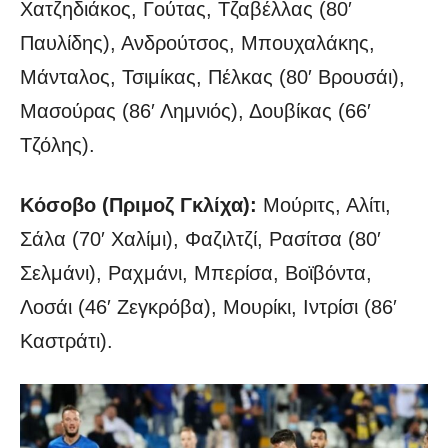
Χατζηδιάκος, Γούτας, Τζαβέλλας (80′
Παυλίδης), Ανδρούτσος, Μπουχαλάκης,
Μάνταλος, Τσιμίκας, Πέλκας (80′ Βρουσάι),
Μασούρας (86′ Λημνιός), Δουβίκας (66′
Τζόλης).
Κόσοβο (Πριμοζ Γκλίχα):
Μούριτς, Αλίτι,
Σάλα (70′ Χαλίμι), Φαζιλτζί, Ρασίτσα (80′
Σελμάνι), Ραχμάνι, Μπερίσα, Βοϊβόντα,
Λοσάι (46′ Ζεγκρόβα), Μουρίκι, Ιντρίσι (86′
Καστράτι).