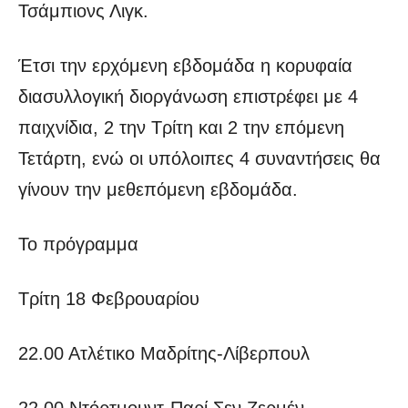
Τσάμπιονς Λιγκ.
Έτσι την ερχόμενη εβδομάδα η κορυφαία
διασυλλογική διοργάνωση επιστρέφει με 4
παιχνίδια, 2 την Τρίτη και 2 την επόμενη
Τετάρτη, ενώ οι υπόλοιπες 4 συναντήσεις θα
γίνουν την μεθεπόμενη εβδομάδα.
Το πρόγραμμα
Τρίτη 18 Φεβρουαρίου
22.00 Ατλέτικο Μαδρίτης-Λίβερπουλ
22.00 Ντόρτμουντ-Παρί Σεν Ζερμέν