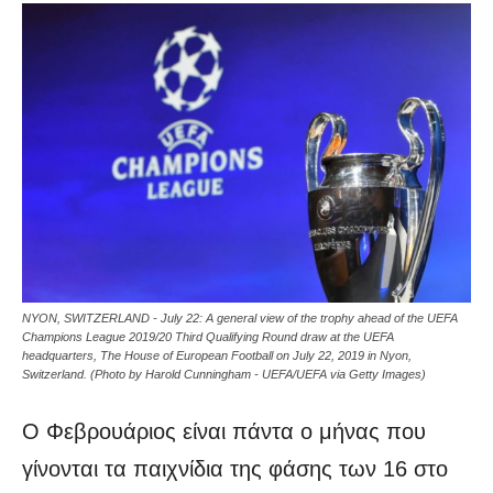
NYON, SWITZERLAND - July 22: A general view of the trophy ahead of the UEFA
Champions League 2019/20 Third Qualifying Round draw at the UEFA
headquarters, The House of European Football on July 22, 2019 in Nyon,
Switzerland. (Photo by Harold Cunningham - UEFA/UEFA via Getty Images)
Ο Φεβρουάριος είναι πάντα ο μήνας που
γίνονται τα παιχνίδια της φάσης των 16 στο