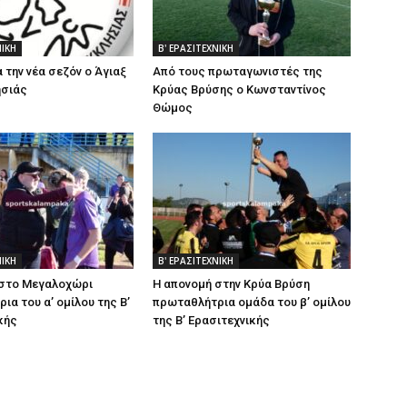
ΝΙΚΗ
Β' ΕΡΑΣΙΤΕΧΝΙΚΗ
α την νέα σεζόν ο Άγιαξ
Από τους πρωταγωνιστές της
σιάς
Κρύας Βρύσης ο Κωνσταντίνος
Θώμος
ΝΙΚΗ
Β' ΕΡΑΣΙΤΕΧΝΙΚΗ
 στο Μεγαλοχώρι
Η απονομή στην Κρύα Βρύση
ια του α’ ομίλου της Β’
πρωταθλήτρια ομάδα του β’ ομίλου
κής
της Β’ Ερασιτεχνικής