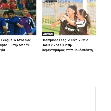
ΔΙΕΘΝΗ
 League: ο Απόλλων
Champions League Γυναικών: ο
κησε 1-0 την Μπράν
ΠΑΟΚ νίκησε 3-2 την
γία
Φερεντσβάρος στην Βουδαπέστη