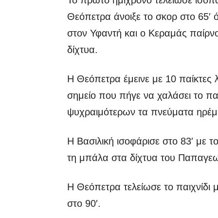
Θεόπετρα άνοιξε το σκορ στο 65′
στον Υφαντή και ο Κεραμάς παίρνο
δίχτυα.
Η Θεόπετρα έμεινε με 10 παίκτες
σημείο που πήγε να χαλάσει το πα
ψυχραιμότερων τα πνεύματα ηρέμ
Η Βασιλική ισοφάρισε στο 83′ με 
τη μπάλα στα δίχτυα του Παπαγεω
Η Θεόπετρα τελείωσε το παιχνίδι 
στο 90′.