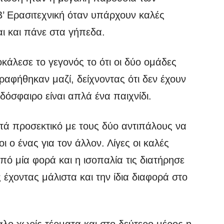
 Β’ Ερασιτεχνική όταν υπάρχουν καλές
αι και πάνε στα γήπεδα.
άλεσε το γεγονός το ότι οι δύο ομάδες
αφήθηκαν μαζί, δείχνοντας ότι δεν έχουν
δόσφαιρο είναι απλά ένα παιχνίδι.
τά προσεκτικό με τους δύο αντιπάλους να
 ο ένας για τον άλλον. Λίγες οι καλές
πό μία φορά και η ισοπαλία τις διατήρησε
έχοντας μάλιστα και την ίδια διαφορά στο
λο χωρίς τέρματα και στο δεύτερο μέρος η