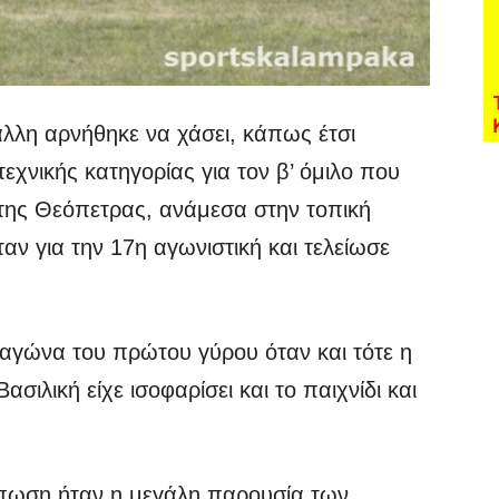
άλλη αρνήθηκε να χάσει, κάπως έτσι
τεχνικής κατηγορίας για τον β’ όμιλο που
 της Θεόπετρας, ανάμεσα στην τοπική
ταν για την 17η αγωνιστική και τελείωσε
ν αγώνα του πρώτου γύρου όταν και τότε η
σιλική είχε ισοφαρίσει και το παιχνίδι και
πωση ήταν η μεγάλη παρουσία των