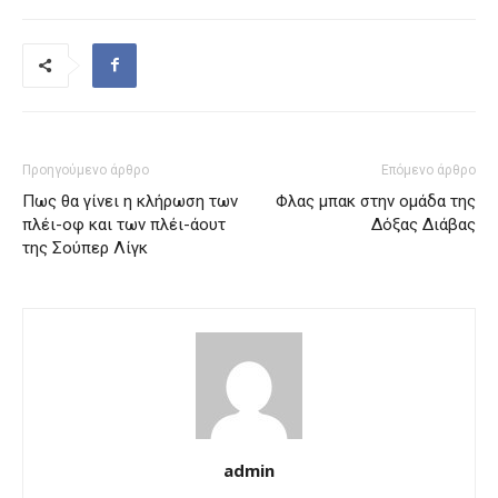
Προηγούμενο άρθρο
Επόμενο άρθρο
Πως θα γίνει η κλήρωση των
Φλας μπακ στην ομάδα της
πλέι-οφ και των πλέι-άουτ
Δόξας Διάβας
της Σούπερ Λίγκ
admin