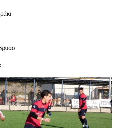
ράκι
όβρυσο
ι