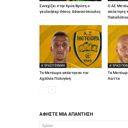
Συνεχίζει στην Κρύα Βρύση ο
Ο ΑΣ Μετέω
γκολκήπερ Θάνος Αθανασόπουλος
απόκτηση τ
Παπαδόπου
Α' ΕΡΑΣΙΤΕΧΝΙΚΗ
Α' ΕΡΑΣΙΤΕΧ
Τα Μετέωρα απέκτησαν τον
Τα Μετέωρα
Αχιλλέα Πολυγένη
Λώττα
ΑΦΗΣΤΕ ΜΙΑ ΑΠΑΝΤΗΣΗ