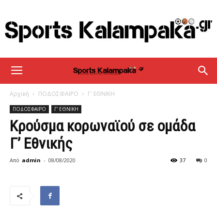
sportskalampaka
Αρχική
ΠΟΔΟΣΦΑΙΡΟ
Γ' ΕΘΝΙΚΗ
ΠΟΔΟΣΦΑΙΡΟ
Γ' ΕΘΝΙΚΗ
Κρούσμα κορωναϊού σε ομάδα
Γ’ Εθνικής
Από
admin
-
08/08/2020
37
0