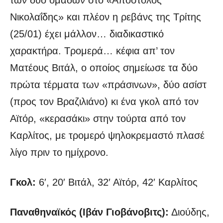
Νικολαΐδης» και πλέον η ρεβάνς της Τρίτης
(25/01) έχει μάλλον… διαδικαστικό
χαρακτήρα. Τρομερά… κέφια απ’ τον
Ματέους Βιτάλ, ο οποίος σημείωσε τα δύο
πρώτα τέρματα των «πράσινων», δύο ασίστ
(προς τον Βραζιλιάνο) κι ένα γκολ από τον
Αϊτόρ, «κερασάκι» στην τούρτα από τον
Καρλίτος, με τρομερό ψηλοκρεμαστό πλασέ
λίγο πριν το ημίχρονο.
Γκολ:
6′, 20′ Βιτάλ, 32′ Αϊτόρ, 42′ Καρλίτος
Παναθηναϊκός (Ιβάν Γιοβάνοβιτς):
Διούδης,