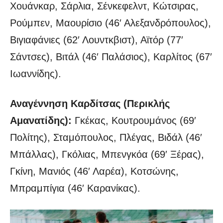
Χουάνκαρ, Σάρλια, Σένκεφελντ, Κώτσιρας,
Ρούμπεν, Μαουρίσιο (46′ Αλεξανδρόπουλος),
Βιγιαφάνιες (62′ Λουντκβιστ), Αϊτόρ (77′
Σάντσες), Βιτάλ (46′ Παλάσιος), Καρλίτος (67′
Ιωαννίδης).
Αναγέννηση Καρδίτσας (Περικλής
Αμανατίδης):
Γκέκας, Κουτρουμάνος (69′
Πολίτης), Σταμόπουλος, Πλέγας, Βιδάλ (46′
Μπάλλας), Γκόλιας, Μπενγκόα (69′ Ξέρας),
Γκίνη, Μανιός (46′ Λαρέα), Κοτσώνης,
Μπραμπίγια (46′ Καρανίκας).