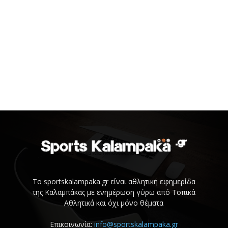
Το sportskalampaka.gr είναι αθλητική εφημερίδα
της Καλαμπάκας με ενημέρωση γύρω από Τοπικά
Αθλητικά και όχι μόνο θέματα
Επικοινωνία:
info@sportskalampaka.gr