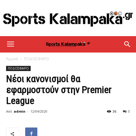
sportskalampaka
Αρχική
ΠΟΔΟΣΦΑΙΡΟ
ΠΟΔΟΣΦΑΙΡΟ
Νέοι κανονισμοί θα
εφαρμοστούν στην Premier
League
Από
admin
-
12/04/2020
36
0