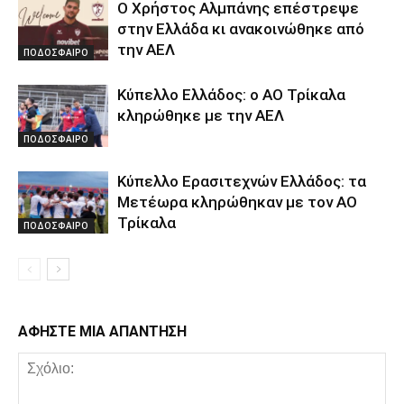
Ο Χρήστος Αλμπάνης επέστρεψε
στην Ελλάδα κι ανακοινώθηκε από
την ΑΕΛ
ΠΟΔΟΣΦΑΙΡΟ
Κύπελλο Ελλάδος: ο ΑΟ Τρίκαλα
κληρώθηκε με την ΑΕΛ
ΠΟΔΟΣΦΑΙΡΟ
Κύπελλο Ερασιτεχνών Ελλάδος: τα
Μετέωρα κληρώθηκαν με τον ΑΟ
Τρίκαλα
ΠΟΔΟΣΦΑΙΡΟ
ΑΦΗΣΤΕ ΜΙΑ ΑΠΑΝΤΗΣΗ