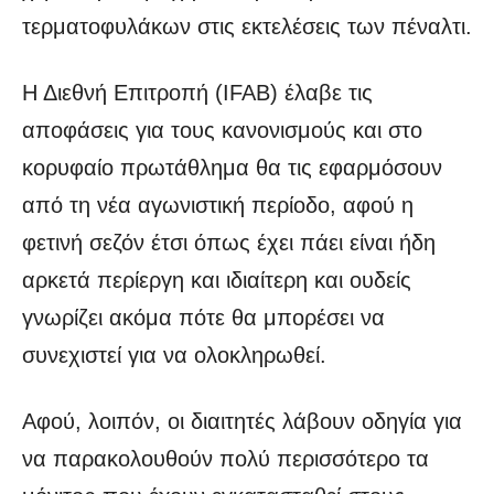
τερματοφυλάκων στις εκτελέσεις των πέναλτι.
Η Διεθνή Επιτροπή (IFAB) έλαβε τις
αποφάσεις για τους κανονισμούς και στο
κορυφαίο πρωτάθλημα θα τις εφαρμόσουν
από τη νέα αγωνιστική περίοδο, αφού η
φετινή σεζόν έτσι όπως έχει πάει είναι ήδη
αρκετά περίεργη και ιδιαίτερη και ουδείς
γνωρίζει ακόμα πότε θα μπορέσει να
συνεχιστεί για να ολοκληρωθεί.
Αφού, λοιπόν, οι διαιτητές λάβουν οδηγία για
να παρακολουθούν πολύ περισσότερο τα