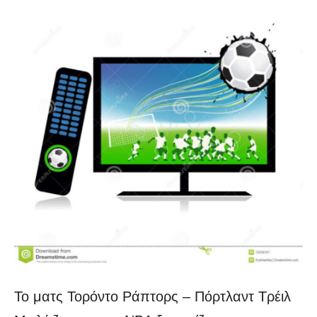
Το ματς Τορόντο Ράπτορς – Πόρτλαντ Τρέιλ