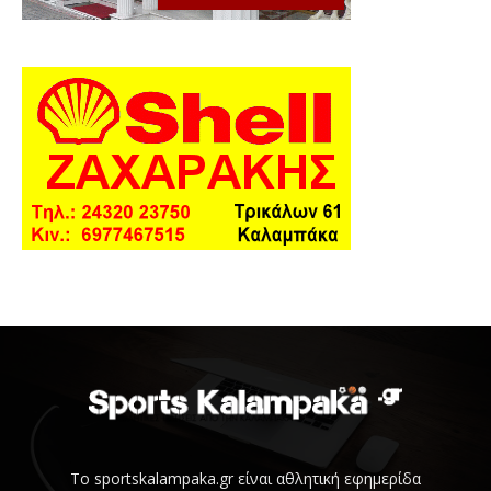
Το sportskalampaka.gr είναι αθλητική εφημερίδα